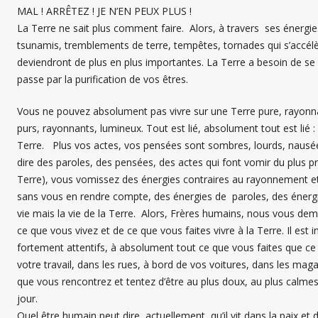
MAL ! ARRÊTEZ ! JE N’EN PEUX PLUS !
La Terre ne sait plus comment faire. Alors, à travers ses énergie
tsunamis, tremblements de terre, tempêtes, tornades qui s’accélè
deviendront de plus en plus importantes. La Terre a besoin de se p
passe par la purification de vos êtres.
Vous ne pouvez absolument pas vivre sur une Terre pure, rayonn
purs, rayonnants, lumineux. Tout est lié, absolument tout est lié : 
Terre. Plus vos actes, vos pensées sont sombres, lourds, nausé
dire des paroles, des pensées, des actes qui font vomir du plus 
Terre), vous vomissez des énergies contraires au rayonnement et 
sans vous en rendre compte, des énergies de paroles, des énergi
vie mais la vie de la Terre. Alors, Frères humains, nous vous 
ce que vous vivez et de ce que vous faites vivre à la Terre. Il est
fortement attentifs, à absolument tout ce que vous faites que ce s
votre travail, dans les rues, à bord de vos voitures, dans les mag
que vous rencontrez et tentez d’être au plus doux, au plus calme
jour.
Quel être humain peut dire, actuellement, qu’il vit dans la paix et 