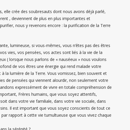
s, elle crée des soubresauts dont nous avons déjà parlé,
rent , deviennent de plus en plus importantes et
urifier, nous y revenons encore : la purification de la Terre
ante, lumineuse, si vous-mêmes, vous n’êtes pas des êtres
vos vies, vos pensées, vos actes sont liés à la vie de la
eux ( lorsque nous parlons de « nauséeux » nous voulons
profond de vos êtres une énergie qui rend malade votre
à la lumière de la Terre. Vous vomissez, bien souvent et
es de pensées qui viennent alourdir, non seulement votre
demandons expressément de vivre en totale compréhension de
 important, Frères humains, que vous soyez attentifs,
oit dans votre vie familiale, dans votre vie sociale, dans
asins. Il est important que vous soyez conscients de tout ce
s par rapport à cette vie tumultueuse que vous vivez chaque
dans la sérénité ?