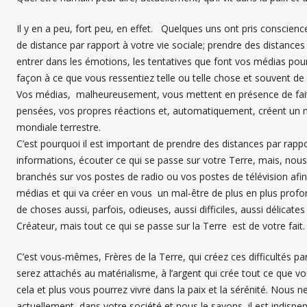
Il y en a peu, fort peu, en effet. Quelques uns ont pris conscience
de distance par rapport à votre vie sociale; prendre des distances
entrer dans les émotions, les tentatives que font vos médias pou
façon à ce que vous ressentiez telle ou telle chose et souvent de 
Vos médias, malheureusement, vous mettent en présence de faits
pensées, vos propres réactions et, automatiquement, créent un m
mondiale terrestre.
C’est pourquoi il est important de prendre des distances par rappo
informations, écouter ce qui se passe sur votre Terre, mais, nous
branchés sur vos postes de radio ou vos postes de télévision afi
médias et qui va créer en vous un mal-être de plus en plus pro
de choses aussi, parfois, odieuses, aussi difficiles, aussi délicates
Créateur, mais tout ce qui se passe sur la Terre est de votre fait.
C’est vous-mêmes, Frères de la Terre, qui créez ces difficultés p
serez attachés au matérialisme, à l’argent qui crée tout ce que v
cela et plus vous pourrez vivre dans la paix et la sérénité. Nous ne
actuellement, dans votre société et nous le savons, il est indispen