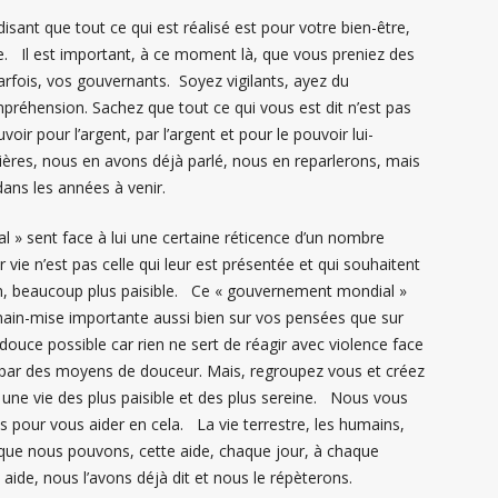
isant que tout ce qui est réalisé est pour votre bien-être,
ale. Il est important, à ce moment là, que vous preniez des
arfois, vos gouvernants. Soyez vigilants, ayez du
préhension. Sachez que tout ce qui vous est dit n’est pas
ir pour l’argent, par l’argent et pour le pouvoir lui-
res, nous en avons déjà parlé, nous en reparlerons, mais
dans les années à venir.
 » sent face à lui une certaine réticence d’un nombre
e n’est pas celle qui leur est présentée et qui souhaitent
n, beaucoup plus paisible. Ce « gouvernement mondial »
main-mise importante aussi bien sur vos pensées que sur
s douce possible car rien ne sert de réagir avec violence face
r par des moyens de douceur. Mais, regroupez vous et créez
 une vie des plus paisible et des plus sereine. Nous vous
pour vous aider en cela. La vie terrestre, les humains,
que nous pouvons, cette aide, chaque jour, à chaque
 aide, nous l’avons déjà dit et nous le répèterons.