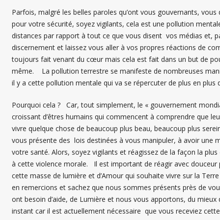
Parfois, malgré les belles paroles qu’ont vous gouvernants, vous d
pour votre sécurité, soyez vigilants, cela est une pollution ment
distances par rapport à tout ce que vous disent vos médias et, p
discernement et laissez vous aller à vos propres réactions de com
toujours fait venant du cœur mais cela est fait dans un but de pouvo
même. La pollution terrestre se manifeste de nombreuses maniè
il y a cette pollution mentale qui va se répercuter de plus en plus 
Pourquoi cela ? Car, tout simplement, le « gouvernement mondial
croissant d’êtres humains qui commencent à comprendre que leur vi
vivre quelque chose de beaucoup plus beau, beaucoup plus serei
vous présente des lois destinées à vous manipuler, à avoir une 
votre santé. Alors, soyez vigilants et réagissez de la façon la plu
à cette violence morale. Il est important de réagir avec douceu
cette masse de lumière et d’Amour qui souhaite vivre sur la Terre
en remercions et sachez que nous sommes présents près de vous 
ont besoin d’aide, de Lumière et nous vous apportons, du mieux 
instant car il est actuellement nécessaire que vous receviez cette