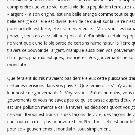
comprendre que votre vie, que la vie de la population terrestre n’
« argent », à son origine, est une belle énergie comme tout ce qui v
belle énergie car elle est divine. Rien de ce qui vit sur la Terre n’
pourquoi elle est belle, elle est merveilleuse. Mais, vous les hu
pouvoir, vous en avez fait une possibilité d’annihiler certaines pop
ne vient que d’une faible partie de certains humains sur la Terre
travers ce pouvoir de l’argent, manipule aussi bien vos gouvernant
chimiques, pharmaceutiques, financières. Vos gouvernants ne son
mondial ».
Que feraient-ils s’ils n’avaient pas derrière eux cette puissance d’
certaines décisions dans vos pays ? Que feraient-ils s’il n’y avait
leur poste de gouvernants ? Voyez-vous, Frères humains, vous d
gouvernants et vous ne savez pas ce qui se passe auprès d’eux. V
est une pollution mentale car à travers les décisions qu’ont vos
cerveau. Il vous est transmis des façons de vivre, des façons de v
que tout cela n’est pas pour votre bien-être, tout cela est pour le 
pour ce « gouvernement mondial », tout simplement.