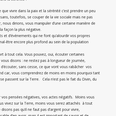
 que vivre dans la paix et la sérénité c’est prendre un peu
 sans, toutefois, se couper de la vie sociale mais ne pas
r, nous dirions, vous manipuler d’une certaine manière de
la façon la plus négative.
 et d’évènements qui ne font qu’alourdir vos propres
al-être encore plus profond au sein de la population
rt à tout cela. Vous pouvez, oui, écouter certaines
 vous disons : ne restez pas à longueur de journée,
n d’écouter, sans cesse, ce que vont vous rabâcher vos
fond car, vous comprendrez de moins en moins pourquoi tant
 se passent sur la Terre. Cela n’est pas le fait du Divin, du
ar vos pensées négatives, vos actes négatifs. Moins vous
ous vivez sur la Terre, moins vous serez attachés à tout
 disons pas qu’il ne faut pas d’argent pour vivre,
sable d’en avoir, mais il est important de savoir et de