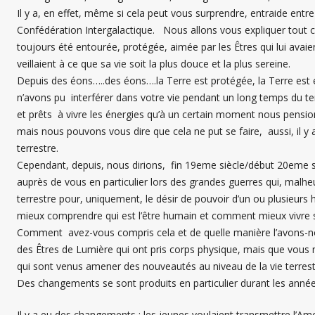
Il y a, en effet, même si cela peut vous surprendre, entraide entr
Confédération Intergalactique. Nous allons vous expliquer tout c
toujours été entourée, protégée, aimée par les Êtres qui lui avaien
veillaient à ce que sa vie soit la plus douce et la plus sereine.
Depuis des éons…..des éons….la Terre est protégée, la Terre e
n’avons pu interférer dans votre vie pendant un long temps du te
et prêts à vivre les énergies qu’à un certain moment nous pensions
mais nous pouvons vous dire que cela ne put se faire, aussi, il y
terrestre.
Cependant, depuis, nous dirions, fin 19eme siècle/début 20eme si
auprès de vous en particulier lors des grandes guerres qui, malh
terrestre pour, uniquement, le désir de pouvoir d’un ou plusieur
mieux comprendre qui est l’être humain et comment mieux vivre s
Comment avez-vous compris cela et de quelle manière l’avons-no
des Êtres de Lumière qui ont pris corps physique, mais que vous 
qui sont venus amener des nouveautés au niveau de la vie terrest
Des changements se sont produits en particulier durant les anné
Il y a eu des changements : les jeunes voulaient transmettre l’A