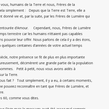
e vous, humains de la Terre et nous, Frères de la
ela simplement : Depuis que la Terre est Terre, elle a
t donné vie et, par la suite, par les Frères de Lumière qui
st entourée d’Amour. Cependant, nous, Frères de Lumière
mps terrestre car les humains n’étaient pas capables
 pouvoir leur offrir. Nous parlons de cela il y a des éons,
 a quelques centaines d’années de votre actuel temps
ècle, notre présence se fit de plus en plus importante
eureusement, décimèrent une grande partie de la population
s hommes. Petit à petit, nous vous avons aidés à
ur la Terre.
us fait ? Tout simplement, il y a eu, à certains moments,
ne pouviez reconnaître en tant que Frères de Lumière, et
re.
es 60, comme vous dites.
mour Divin mais le message avait été assez mal compris.