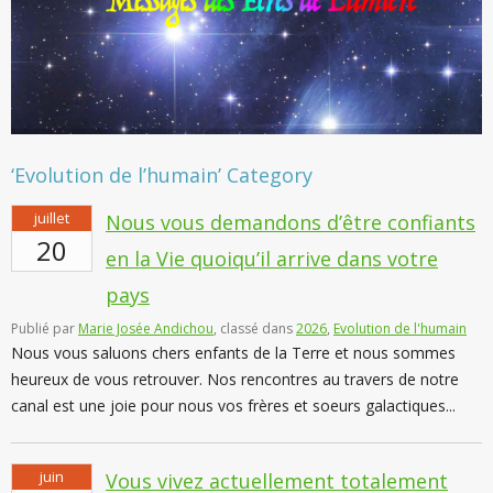
‘Evolution de l’humain’ Category
juillet
Nous vous demandons d’être confiants
20
en la Vie quoiqu’il arrive dans votre
pays
Publié par
Marie Josée Andichou
, classé dans
2026
,
Evolution de l'humain
Nous vous saluons chers enfants de la Terre et nous sommes
heureux de vous retrouver. Nos rencontres au travers de notre
canal est une joie pour nous vos frères et soeurs galactiques...
juin
Vous vivez actuellement totalement